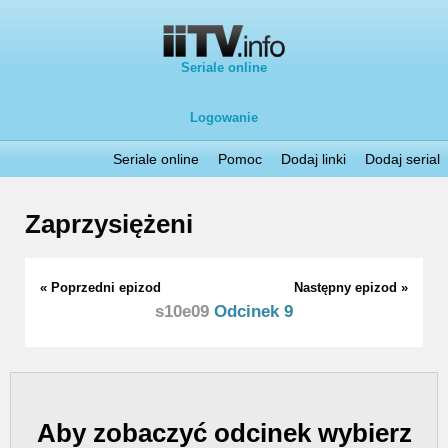
Seriale online
Logowanie
Seriale online
Pomoc
Dodaj linki
Dodaj serial
Zaprzysiężeni
« Poprzedni epizod
Następny epizod »
s10e09
Odcinek 9
Aby zobaczyć odcinek wybierz