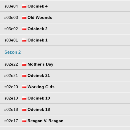
s03e04
Odcinek 4
s03e03
Old Wounds
s03e02
Odcinek 2
s03e01
Odcinek 1
Sezon 2
s02e22
Mother's Day
s02e21
Odcinek 21
s02e20
Working Girls
s02e19
Odcinek 19
s02e18
Odcinek 18
s02e17
Reagan V. Reagan