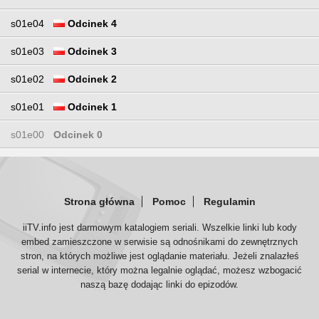
s01e04
Odcinek 4
s01e03
Odcinek 3
s01e02
Odcinek 2
s01e01
Odcinek 1
s01e00
Odcinek 0
Strona główna
Pomoc
Regulamin
iiTV.info jest darmowym katalogiem seriali. Wszelkie linki lub kody
embed zamieszczone w serwisie są odnośnikami do zewnętrznych
stron, na których możliwe jest oglądanie materiału. Jeżeli znalazłeś
serial w internecie, który można legalnie oglądać, możesz wzbogacić
naszą bazę dodając linki do epizodów.