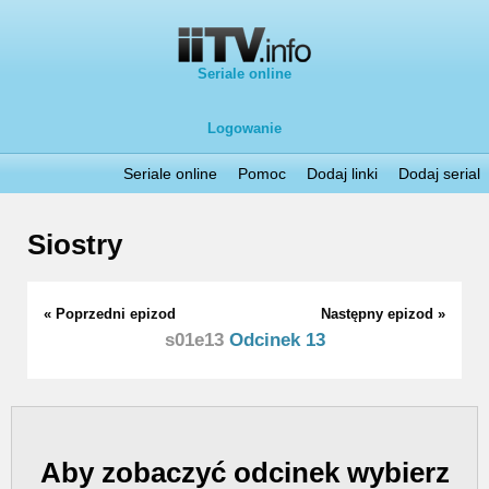
Seriale online
Logowanie
Seriale online
Pomoc
Dodaj linki
Dodaj serial
Siostry
« Poprzedni epizod
Następny epizod »
s01e13
Odcinek 13
Aby zobaczyć odcinek wybierz