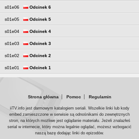
s01e06
Odcinek 6
s01e05
Odcinek 5
s01e04
Odcinek 4
s01e03
Odcinek 3
s01e02
Odcinek 2
s01e01
Odcinek 1
Strona główna
Pomoc
Regulamin
iiTV.info jest darmowym katalogiem seriali. Wszelkie linki lub kody
embed zamieszczone w serwisie są odnośnikami do zewnętrznych
stron, na których możliwe jest oglądanie materiału. Jeżeli znalazłeś
serial w internecie, który można legalnie oglądać, możesz wzbogacić
naszą bazę dodając linki do epizodów.