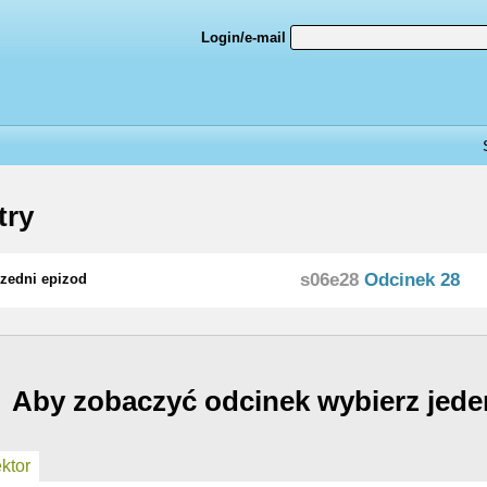
Login/e-mail
try
s06e28
Odcinek 28
zedni epizod
Aby zobaczyć odcinek wybierz jede
ktor