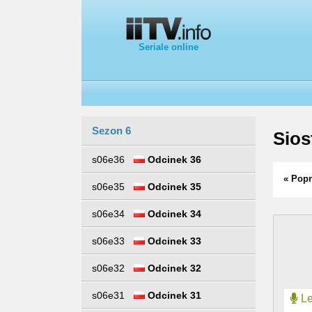
Seriale online
Sezon 6
Sios
s06e36
Odcinek 36
« Popr
s06e35
Odcinek 35
s06e34
Odcinek 34
s06e33
Odcinek 33
s06e32
Odcinek 32
s06e31
Odcinek 31
Le