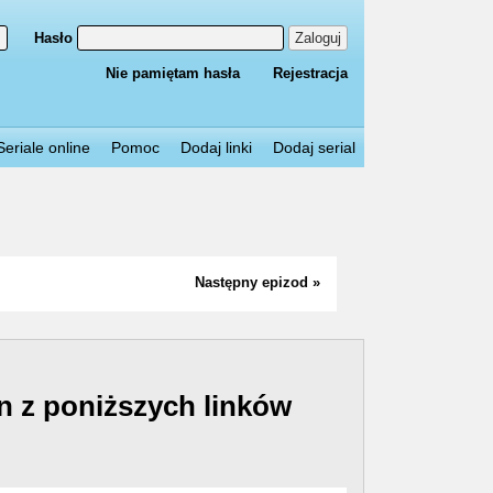
Hasło
Zaloguj
Nie pamiętam hasła
Rejestracja
Seriale online
Pomoc
Dodaj linki
Dodaj serial
Następny epizod »
n z poniższych linków