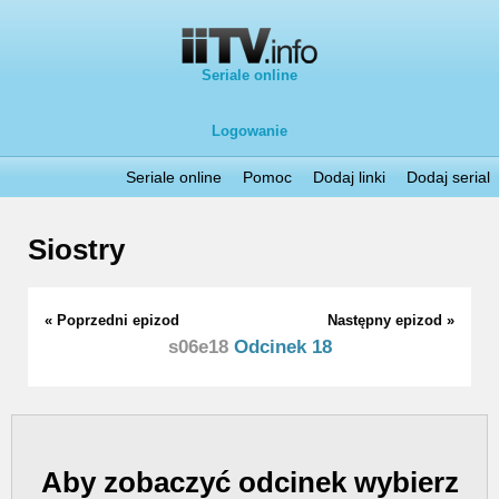
Seriale online
Logowanie
Seriale online
Pomoc
Dodaj linki
Dodaj serial
Siostry
« Poprzedni epizod
Następny epizod »
s06e18
Odcinek 18
Aby zobaczyć odcinek wybierz