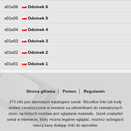
s01e06
Odcinek 6
s01e05
Odcinek 5
s01e04
Odcinek 4
s01e03
Odcinek 3
s01e02
Odcinek 2
s01e01
Odcinek 1
Strona główna
Pomoc
Regulamin
iiTV.info jest darmowym katalogiem seriali. Wszelkie linki lub kody
embed zamieszczone w serwisie są odnośnikami do zewnętrznych
stron, na których możliwe jest oglądanie materiału. Jeżeli znalazłeś
serial w internecie, który można legalnie oglądać, możesz wzbogacić
naszą bazę dodając linki do epizodów.