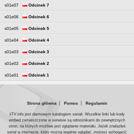
s01e07
Odcinek 7
s01e06
Odcinek 6
s01e05
Odcinek 5
s01e04
Odcinek 4
s01e03
Odcinek 3
s01e02
Odcinek 2
s01e01
Odcinek 1
Strona główna
Pomoc
Regulamin
iiTV.info jest darmowym katalogiem seriali. Wszelkie linki lub kody
embed zamieszczone w serwisie są odnośnikami do zewnętrznych
stron, na których możliwe jest oglądanie materiału. Jeżeli znalazłeś
serial w internecie, który można legalnie oglądać, możesz wzbogacić