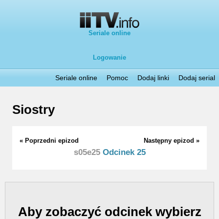
Seriale online
Logowanie
Seriale online
Pomoc
Dodaj linki
Dodaj serial
Siostry
« Poprzedni epizod
Następny epizod »
s05e25
Odcinek 25
Aby zobaczyć odcinek wybierz