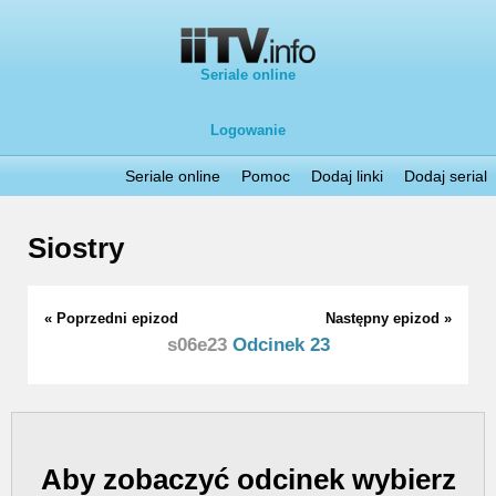
Seriale online
Logowanie
Seriale online
Pomoc
Dodaj linki
Dodaj serial
Siostry
« Poprzedni epizod
Następny epizod »
s06e23
Odcinek 23
Aby zobaczyć odcinek wybierz