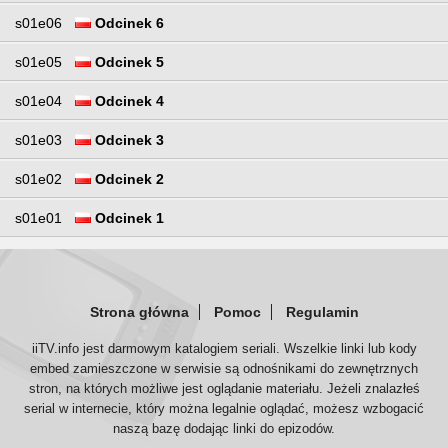
s01e06
Odcinek 6
s01e05
Odcinek 5
s01e04
Odcinek 4
s01e03
Odcinek 3
s01e02
Odcinek 2
s01e01
Odcinek 1
Strona główna
Pomoc
Regulamin
iiTV.info jest darmowym katalogiem seriali. Wszelkie linki lub kody
embed zamieszczone w serwisie są odnośnikami do zewnętrznych
stron, na których możliwe jest oglądanie materiału. Jeżeli znalazłeś
serial w internecie, który można legalnie oglądać, możesz wzbogacić
naszą bazę dodając linki do epizodów.