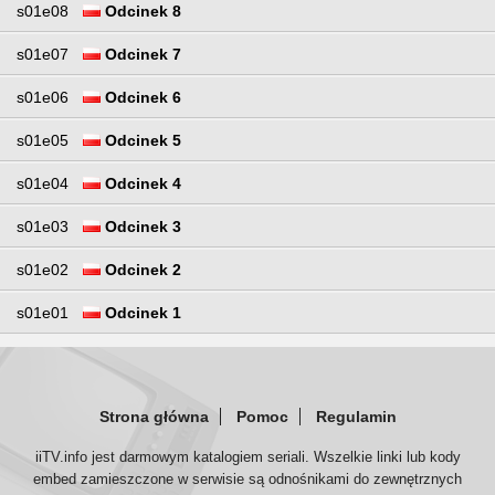
s01e08
Odcinek 8
s01e07
Odcinek 7
s01e06
Odcinek 6
s01e05
Odcinek 5
s01e04
Odcinek 4
s01e03
Odcinek 3
s01e02
Odcinek 2
s01e01
Odcinek 1
Strona główna
Pomoc
Regulamin
iiTV.info jest darmowym katalogiem seriali. Wszelkie linki lub kody
embed zamieszczone w serwisie są odnośnikami do zewnętrznych