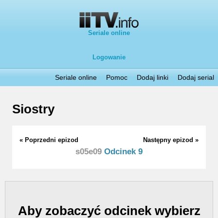
Seriale online
Logowanie
Seriale online
Pomoc
Dodaj linki
Dodaj serial
Siostry
« Poprzedni epizod
Następny epizod »
s05e09
Odcinek 9
Aby zobaczyć odcinek wybierz