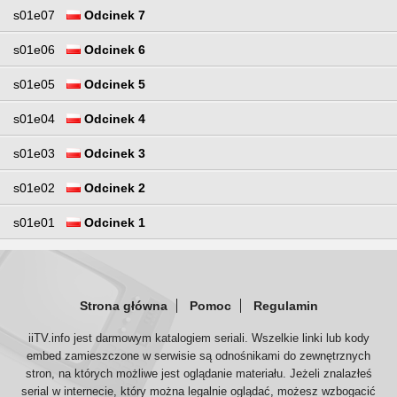
s01e07
Odcinek 7
s01e06
Odcinek 6
s01e05
Odcinek 5
s01e04
Odcinek 4
s01e03
Odcinek 3
s01e02
Odcinek 2
s01e01
Odcinek 1
Strona główna
Pomoc
Regulamin
iiTV.info jest darmowym katalogiem seriali. Wszelkie linki lub kody
embed zamieszczone w serwisie są odnośnikami do zewnętrznych
stron, na których możliwe jest oglądanie materiału. Jeżeli znalazłeś
serial w internecie, który można legalnie oglądać, możesz wzbogacić