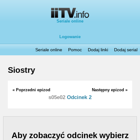
Seriale online
Logowanie
Seriale online
Pomoc
Dodaj linki
Dodaj serial
Siostry
« Poprzedni epizod
Następny epizod »
s05e02
Odcinek 2
Aby zobaczyć odcinek wybierz