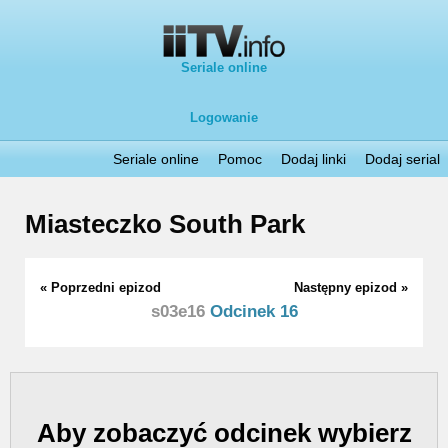
Seriale online
Logowanie
Seriale online
Pomoc
Dodaj linki
Dodaj serial
Miasteczko South Park
« Poprzedni epizod
Następny epizod »
s03e16
Odcinek 16
Aby zobaczyć odcinek wybierz