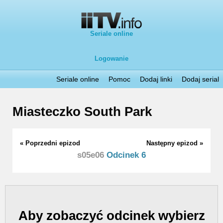
Seriale online
Logowanie
Seriale online
Pomoc
Dodaj linki
Dodaj serial
Miasteczko South Park
« Poprzedni epizod
Następny epizod »
s05e06
Odcinek 6
Aby zobaczyć odcinek wybierz