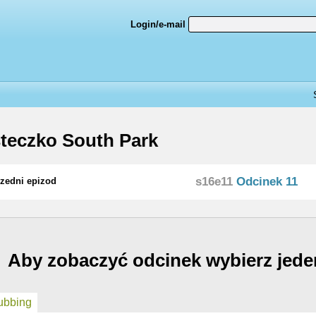
Login/e-mail
teczko South Park
s16e11
Odcinek 11
zedni epizod
Aby zobaczyć odcinek wybierz jede
bbing