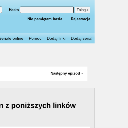
Hasło
Zaloguj
Nie pamiętam hasła
Rejestracja
Seriale online
Pomoc
Dodaj linki
Dodaj serial
Następny epizod »
n z poniższych linków