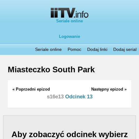
Seriale online
Logowanie
Seriale online
Pomoc
Dodaj linki
Dodaj serial
Miasteczko South Park
« Poprzedni epizod
Następny epizod »
s16e13
Odcinek 13
Aby zobaczyć odcinek wybierz