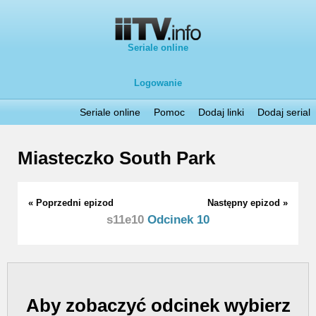
Seriale online
Logowanie
Seriale online
Pomoc
Dodaj linki
Dodaj serial
Miasteczko South Park
« Poprzedni epizod
Następny epizod »
s11e10
Odcinek 10
Aby zobaczyć odcinek wybierz