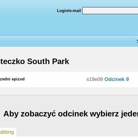
Login/e-mail
teczko South Park
s19e09
Odcinek 9
zedni epizod
Aby zobaczyć odcinek wybierz jede
bbing