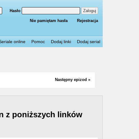
Hasło
Zaloguj
Nie pamiętam hasła
Rejestracja
Seriale online
Pomoc
Dodaj linki
Dodaj serial
Następny epizod »
n z poniższych linków