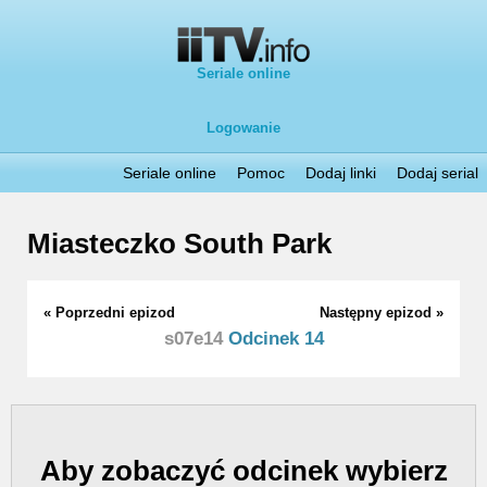
Seriale online
Logowanie
Seriale online
Pomoc
Dodaj linki
Dodaj serial
Miasteczko South Park
« Poprzedni epizod
Następny epizod »
s07e14
Odcinek 14
Aby zobaczyć odcinek wybierz