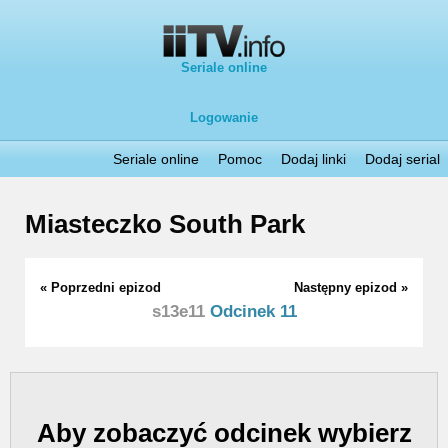
Seriale online
Logowanie
Seriale online
Pomoc
Dodaj linki
Dodaj serial
Miasteczko South Park
« Poprzedni epizod
Następny epizod »
s13e11
Odcinek 11
Aby zobaczyć odcinek wybierz