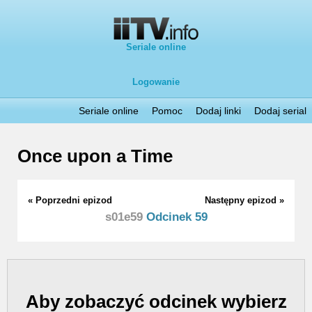
Seriale online
Logowanie
Seriale online
Pomoc
Dodaj linki
Dodaj serial
Once upon a Time
« Poprzedni epizod
Następny epizod »
s01e59
Odcinek 59
Aby zobaczyć odcinek wybierz