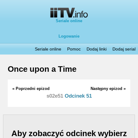
Seriale online
Logowanie
Seriale online
Pomoc
Dodaj linki
Dodaj serial
Once upon a Time
« Poprzedni epizod
Następny epizod »
s02e51
Odcinek 51
Aby zobaczyć odcinek wybierz