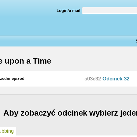
Login/e-mail
 upon a Time
s03e32
Odcinek 32
zedni epizod
Aby zobaczyć odcinek wybierz jede
bbing