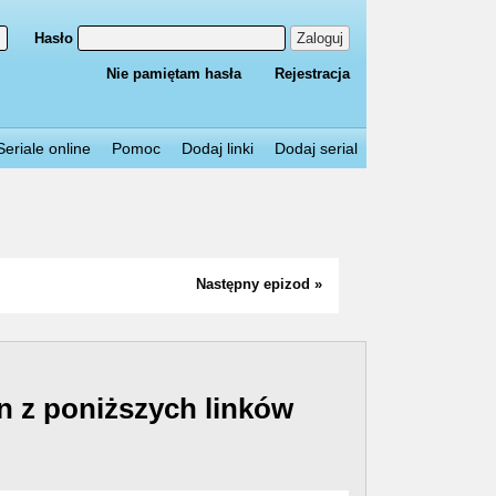
Hasło
Zaloguj
Nie pamiętam hasła
Rejestracja
Seriale online
Pomoc
Dodaj linki
Dodaj serial
Następny epizod »
n z poniższych linków