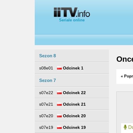
Seriale online
Sezon 8
Once
s08e01
Odcinek 1
« Popr
Sezon 7
s07e22
Odcinek 22
s07e21
Odcinek 21
s07e20
Odcinek 20
Du
s07e19
Odcinek 19