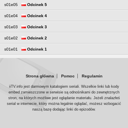
s01e05
Odcinek 5
s01e04
Odcinek 4
s01e03
Odcinek 3
s01e02
Odcinek 2
s01e01
Odcinek 1
Strona główna
Pomoc
Regulamin
iiTV.info jest darmowym katalogiem seriali. Wszelkie linki lub kody
embed zamieszczone w serwisie są odnośnikami do zewnętrznych
stron, na których możliwe jest oglądanie materiału. Jeżeli znalazłeś
serial w internecie, który można legalnie oglądać, możesz wzbogacić
naszą bazę dodając linki do epizodów.