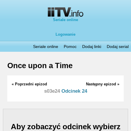
Seriale online
Logowanie
Seriale online
Pomoc
Dodaj linki
Dodaj serial
Once upon a Time
« Poprzedni epizod
Następny epizod »
s03e24
Odcinek 24
Aby zobaczyć odcinek wybierz