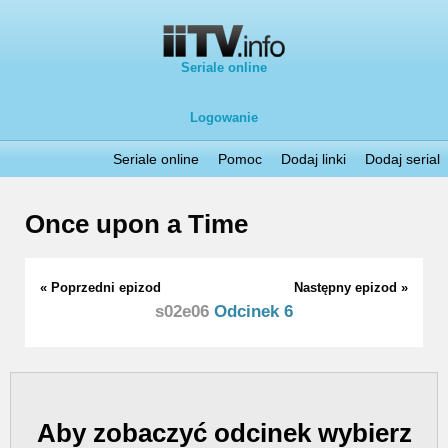
Seriale online
Logowanie
Seriale online
Pomoc
Dodaj linki
Dodaj serial
Once upon a Time
« Poprzedni epizod
Następny epizod »
s02e06
Odcinek 6
Aby zobaczyć odcinek wybierz