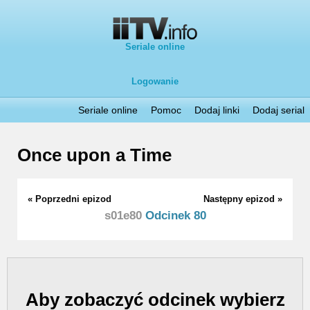
Seriale online
Logowanie
Seriale online
Pomoc
Dodaj linki
Dodaj serial
Once upon a Time
« Poprzedni epizod
Następny epizod »
s01e80
Odcinek 80
Aby zobaczyć odcinek wybierz