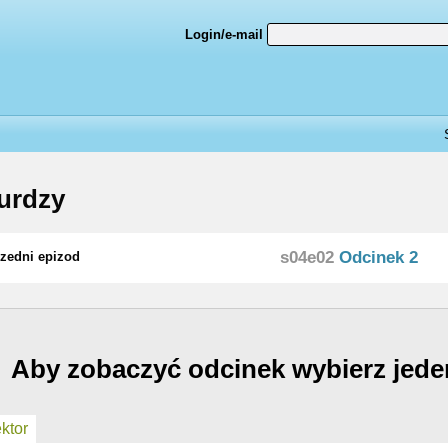
Login/e-mail
urdzy
s04e02
Odcinek 2
zedni epizod
Aby zobaczyć odcinek wybierz jede
ktor