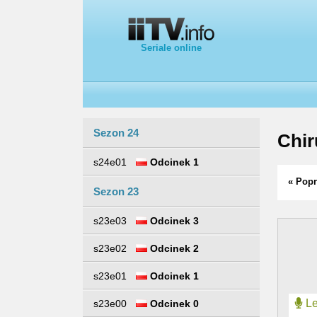
Seriale online
Sezon 24
Chir
s24e01
Odcinek 1
« Popr
Sezon 23
s23e03
Odcinek 3
s23e02
Odcinek 2
s23e01
Odcinek 1
Le
s23e00
Odcinek 0