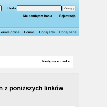
Hasło
Zaloguj
Nie pamiętam hasła
Rejestracja
Seriale online
Pomoc
Dodaj linki
Dodaj serial
Następny epizod »
n z poniższych linków