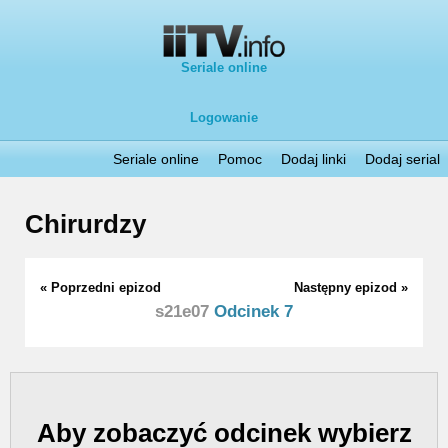
Seriale online
Logowanie
Seriale online
Pomoc
Dodaj linki
Dodaj serial
Chirurdzy
« Poprzedni epizod
Następny epizod »
s21e07
Odcinek 7
Aby zobaczyć odcinek wybierz