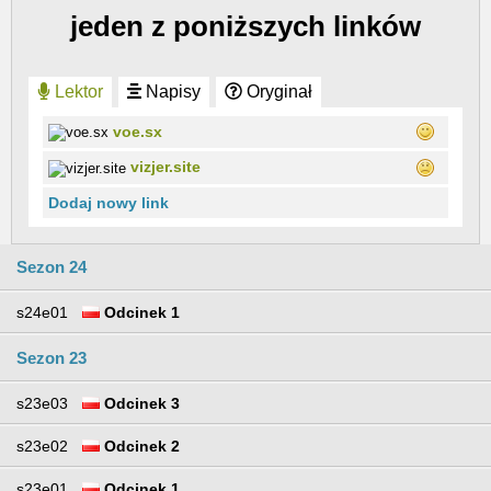
jeden z poniższych linków
Lektor
Napisy
Oryginał
voe.sx
vizjer.site
Dodaj nowy link
Sezon 24
s24e01
Odcinek 1
Sezon 23
s23e03
Odcinek 3
s23e02
Odcinek 2
s23e01
Odcinek 1