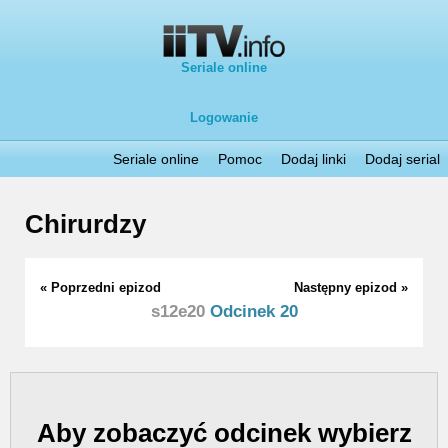
Seriale online
Logowanie
Seriale online
Pomoc
Dodaj linki
Dodaj serial
Chirurdzy
« Poprzedni epizod
Następny epizod »
s12e20
Odcinek 20
Aby zobaczyć odcinek wybierz