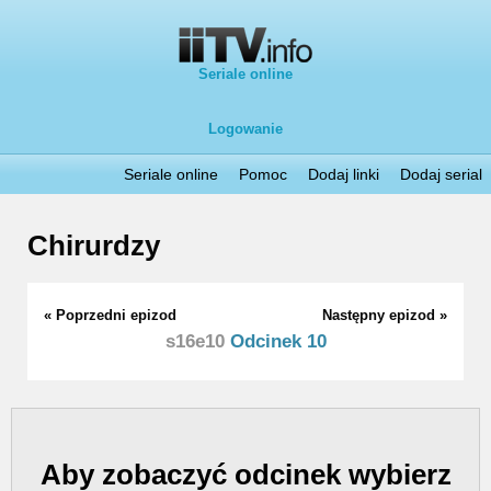
Seriale online
Logowanie
Seriale online
Pomoc
Dodaj linki
Dodaj serial
Chirurdzy
« Poprzedni epizod
Następny epizod »
s16e10
Odcinek 10
Aby zobaczyć odcinek wybierz