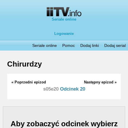
Seriale online
Logowanie
Seriale online
Pomoc
Dodaj linki
Dodaj serial
Chirurdzy
« Poprzedni epizod
Następny epizod »
s05e20
Odcinek 20
Aby zobaczyć odcinek wybierz