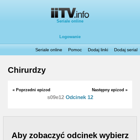
Seriale online
Logowanie
Seriale online
Pomoc
Dodaj linki
Dodaj serial
Chirurdzy
« Poprzedni epizod
Następny epizod »
s09e12
Odcinek 12
Aby zobaczyć odcinek wybierz