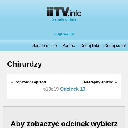
Seriale online
Logowanie
Seriale online
Pomoc
Dodaj linki
Dodaj serial
Chirurdzy
« Poprzedni epizod
Następny epizod »
s13e19
Odcinek 19
Aby zobaczyć odcinek wybierz