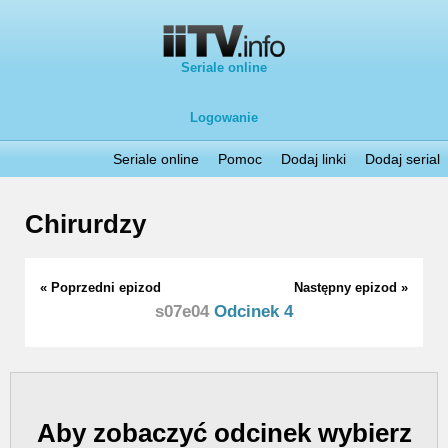
Seriale online
Logowanie
Seriale online
Pomoc
Dodaj linki
Dodaj serial
Chirurdzy
« Poprzedni epizod
Następny epizod »
s07e04
Odcinek 4
Aby zobaczyć odcinek wybierz