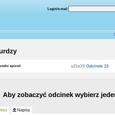
Login/e-mail
urdzy
s21e15
Odcinek 15
zedni epizod
Aby zobaczyć odcinek wybierz jede
ktor
Napisy