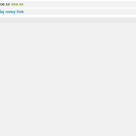
voe.sx
aj nowy link