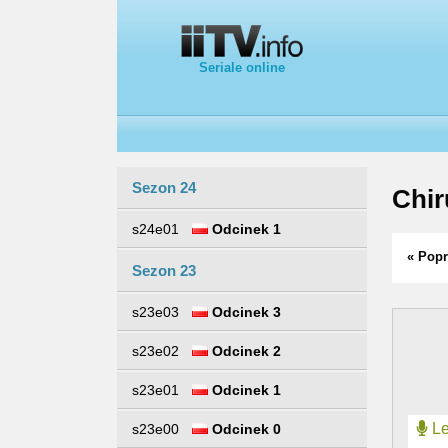
Seriale online
Sezon 24
Chir
s24e01
Odcinek 1
« Popr
Sezon 23
s23e03
Odcinek 3
s23e02
Odcinek 2
s23e01
Odcinek 1
Le
s23e00
Odcinek 0