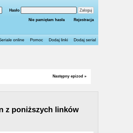
Hasło
Zaloguj
Nie pamiętam hasła
Rejestracja
Seriale online
Pomoc
Dodaj linki
Dodaj serial
Następny epizod »
n z poniższych linków