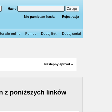
Hasło
Zaloguj
Nie pamiętam hasła
Rejestracja
Seriale online
Pomoc
Dodaj linki
Dodaj serial
Następny epizod »
n z poniższych linków