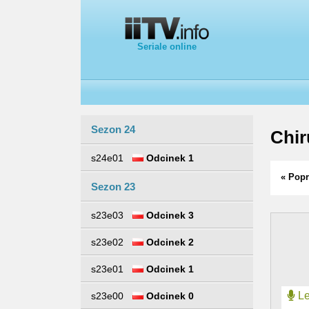
Seriale online
Sezon 24
Chir
s24e01
Odcinek 1
« Popr
Sezon 23
s23e03
Odcinek 3
s23e02
Odcinek 2
s23e01
Odcinek 1
Le
s23e00
Odcinek 0