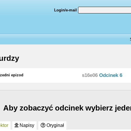
Login/e-mail
urdzy
s16e06
Odcinek 6
zedni epizod
Aby zobaczyć odcinek wybierz jede
ktor
Napisy
Oryginał