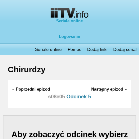
Seriale online
Logowanie
Seriale online
Pomoc
Dodaj linki
Dodaj serial
Chirurdzy
« Poprzedni epizod
Następny epizod »
s08e05
Odcinek 5
Aby zobaczyć odcinek wybierz