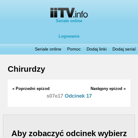
Seriale online
Logowanie
Seriale online
Pomoc
Dodaj linki
Dodaj serial
Chirurdzy
« Poprzedni epizod
Następny epizod »
s07e17
Odcinek 17
Aby zobaczyć odcinek wybierz