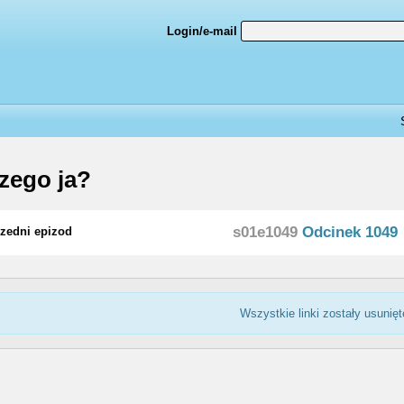
Login/e-mail
zego ja?
s01e1049
Odcinek 1049
zedni epizod
Wszystkie linki zostały usunięt