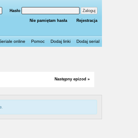
Hasło
Zaloguj
Nie pamiętam hasła
Rejestracja
Seriale online
Pomoc
Dodaj linki
Dodaj serial
Następny epizod »
e.