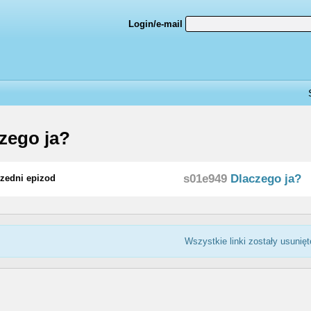
Login/e-mail
zego ja?
s01e949
Dlaczego ja?
zedni epizod
Wszystkie linki zostały usunięt