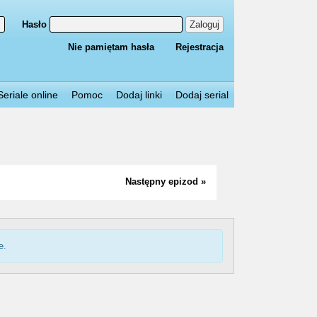
Hasło
Zaloguj
Nie pamiętam hasła
Rejestracja
Seriale online
Pomoc
Dodaj linki
Dodaj serial
Następny epizod »
e.