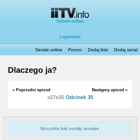
Seriale online
Logowanie
Seriale online
Pomoc
Dodaj linki
Dodaj serial
Dlaczego ja?
« Poprzedni epizod
Następny epizod »
s27e35
Odcinek 35
Wszystkie linki zostały usunięte.