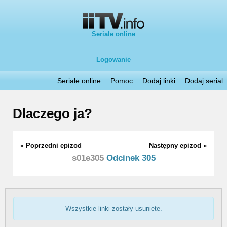
Seriale online
Logowanie
Seriale online
Pomoc
Dodaj linki
Dodaj serial
Dlaczego ja?
« Poprzedni epizod
Następny epizod »
s01e305
Odcinek 305
Wszystkie linki zostały usunięte.