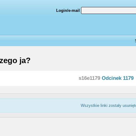
Login/e-mail
zego ja?
s16e1179
Odcinek 1179
Wszystkie linki zostały usunięt