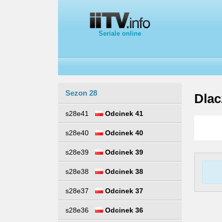
Seriale online
Sezon 28
Dlac
s28e41
Odcinek 41
s28e40
Odcinek 40
s28e39
Odcinek 39
s28e38
Odcinek 38
s28e37
Odcinek 37
s28e36
Odcinek 36