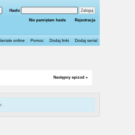
Hasło
Zaloguj
Nie pamiętam hasła
Rejestracja
Seriale online
Pomoc
Dodaj linki
Dodaj serial
Następny epizod »
e.