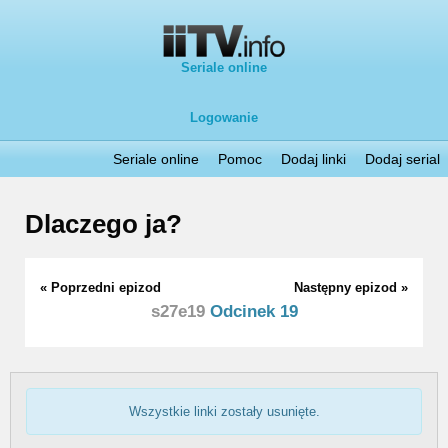
Seriale online
Logowanie
Seriale online
Pomoc
Dodaj linki
Dodaj serial
Dlaczego ja?
« Poprzedni epizod
Następny epizod »
s27e19
Odcinek 19
Wszystkie linki zostały usunięte.