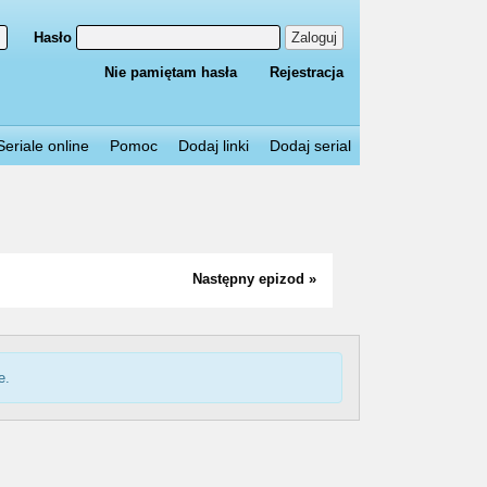
Hasło
Zaloguj
Nie pamiętam hasła
Rejestracja
Seriale online
Pomoc
Dodaj linki
Dodaj serial
Następny epizod »
e.