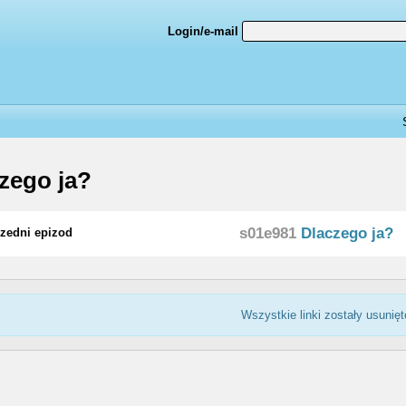
Login/e-mail
zego ja?
s01e981
Dlaczego ja?
zedni epizod
Wszystkie linki zostały usunięt