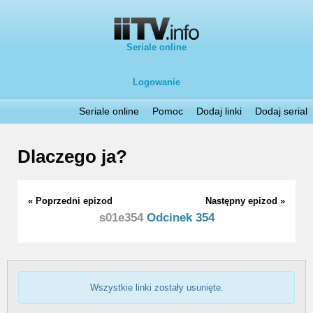
Seriale online
Logowanie
Seriale online
Pomoc
Dodaj linki
Dodaj serial
Dlaczego ja?
« Poprzedni epizod
Następny epizod »
s01e354
Odcinek 354
Wszystkie linki zostały usunięte.