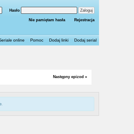
Hasło
Zaloguj
Nie pamiętam hasła
Rejestracja
Seriale online
Pomoc
Dodaj linki
Dodaj serial
Następny epizod »
e.