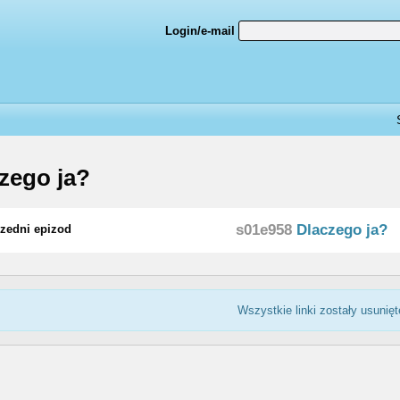
Login/e-mail
zego ja?
s01e958
Dlaczego ja?
zedni epizod
Wszystkie linki zostały usunięt