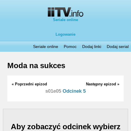
Seriale online
Logowanie
Seriale online
Pomoc
Dodaj linki
Dodaj serial
Moda na sukces
« Poprzedni epizod
Następny epizod »
s01e05
Odcinek 5
Aby zobaczyć odcinek wybierz