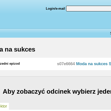
Login/e-mail
a na sukces
s07e6664
Moda na sukces 
zedni epizod
Aby zobaczyć odcinek wybierz jede
ktor