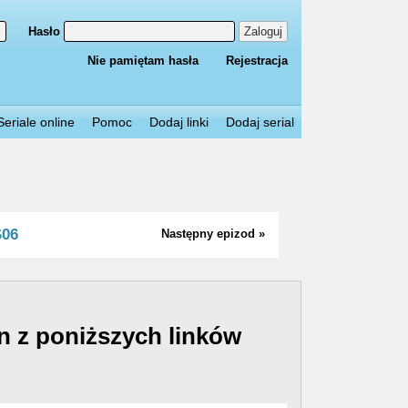
Hasło
Zaloguj
Nie pamiętam hasła
Rejestracja
Seriale online
Pomoc
Dodaj linki
Dodaj serial
S06
Następny epizod »
n z poniższych linków