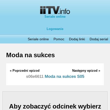
Seriale online
Logowanie
Seriale online
Pomoc
Dodaj linki
Dodaj serial
Moda na sukces
« Poprzedni epizod
Następny epizod »
s06e6611
Moda na sukces S05
Aby zobaczyć odcinek wybierz