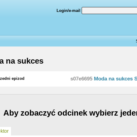
Login/e-mail
a na sukces
s07e6695
Moda na sukces 
zedni epizod
Aby zobaczyć odcinek wybierz jede
ktor