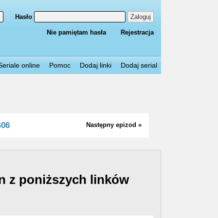
Hasło
Zaloguj
Nie pamiętam hasła
Rejestracja
Seriale online
Pomoc
Dodaj linki
Dodaj serial
S06
Następny epizod »
n z poniższych linków