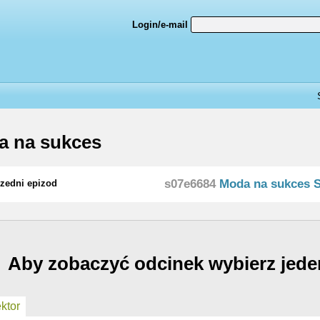
Login/e-mail
a na sukces
s07e6684
Moda na sukces 
zedni epizod
Aby zobaczyć odcinek wybierz jede
ktor