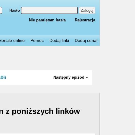
Hasło
Zaloguj
Nie pamiętam hasła
Rejestracja
Seriale online
Pomoc
Dodaj linki
Dodaj serial
S06
Następny epizod »
n z poniższych linków