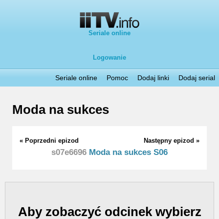
Seriale online
Logowanie
Seriale online
Pomoc
Dodaj linki
Dodaj serial
Moda na sukces
« Poprzedni epizod
Następny epizod »
s07e6696
Moda na sukces S06
Aby zobaczyć odcinek wybierz